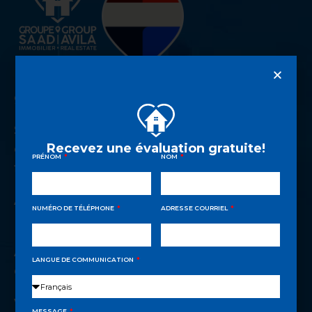
Évaluations et consultations d’achat
gratuites
Séances d’informations sur les rudiments
Recevez une évaluation gratuite!
de l’investissement immobilier et du
PRÉNOM
NOM
financement
Accompagnement à chaque étape de
NUMÉRO DE TÉLÉPHONE
ADRESSE COURRIEL
l’investissement
Accès privilégié à un réseau privé
LANGUE DE COMMUNICATION
d’acheteurs
Vidéos informatives sur les nombreuses
MESSAGE