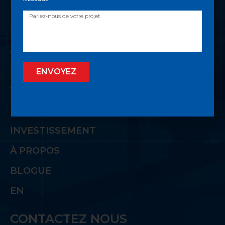
facettes de l’immobilier
LIENS UTILES
ACCUEIL
LISTE VIP
ENVOYEZ
VENDRE
PROPRIÉTÉS
INVESTISSEMENT
À PROPOS
BLOGUE
EN
CONTACTEZ NOUS