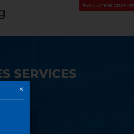
NT
À PROPOS
BLOGUE
EN
ÉVALUATION GRATUI
g
S SERVICES
UE: