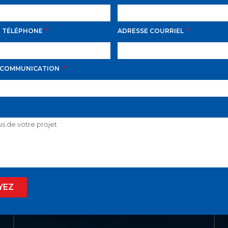
E TÉLÉPHONE
ADRESSE COURRIEL
LIENS UTILES
ACCUEIL
 COMMUNICATION
LISTE VIP
VENDRE
PROPRIÉTÉS
INVESTISSEMENT
À PROPOS
YEZ
BLOGUE
EN