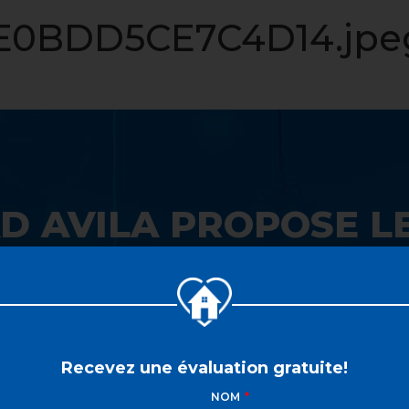
LISTE VIP
VENDRE
PROPRIÉTÉS
INVESTISSEME
0BDD5CE7C4D14.jpe
D AVILA PROPOSE LE
 SON GUICHET UNIQ
Recevez une évaluation gratuite!
NOM