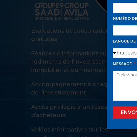
NUMÉRO D
Évaluations et consultations d’achat
gratuites
LANGUE DE
Séances d’informations sur les
rudiments de l’investissement
MESSAGE
immobilier et du financement
Accompagnement à chaque étape
de l’investissement
Accès privilégié à un réseau privé
ENVO
d’acheteurs
Vidéos informatives sur les