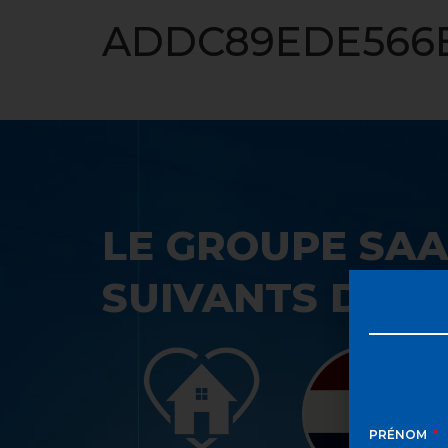
ACCUEIL
ADDC89EDE566E
LE GROUPE SAA
SUIVANTS DANS
PRÉNOM