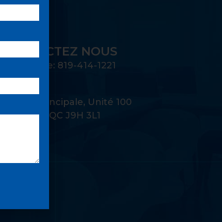
CONTACTEZ NOUS
Téléphone: 819-414-1221
Adresse:
22 Rue Principale, Unité 100
Gatineau, QC J9H 3L1