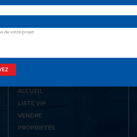
 SON GUICHET UNIQ
YEZ
LIENS UTILES
ACCUEIL
LISTE VIP
VENDRE
PROPRIÉTÉS