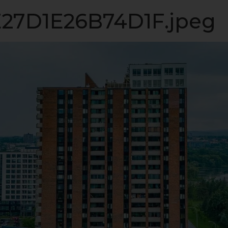
LISTE VIP
VENDRE
PROPRIÉTÉS
INVESTISSEME
27D1E26B74D1F.jpeg