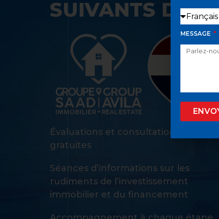
SUIVANTS DANS
MESSAGE
ENVO
Évaluations et consultations d’achat
gratuites
Séances d’informations sur les
rudiments de l’investissement
immobilier et du financement
Accompagnement à chaque étape