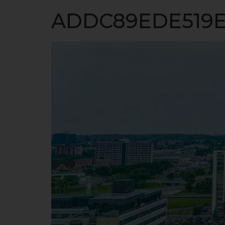
ACCUEIL
ADDC89EDE519E