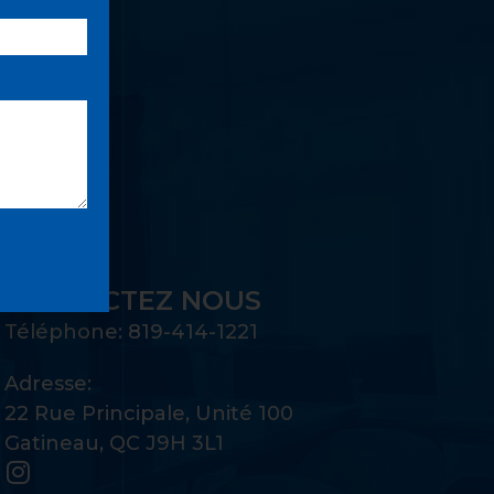
UE:
CONTACTEZ NOUS
Téléphone: 819-414-1221
Adresse:
22 Rue Principale, Unité 100
Gatineau, QC J9H 3L1