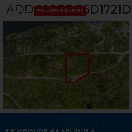
ADDC89EDE6D1721D
ÉVALUATION GRATUITE
LE GROUPE SAAD AVILA