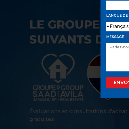
LANGUE DE
LE GROUPE SAA
SUIVANTS DANS
MESSAGE
ENVO
Évaluations et consultations d’achat
gratuites