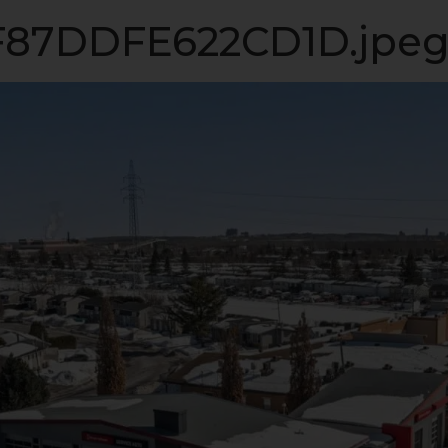
LISTE VIP
VENDRE
PROPRIÉTÉS
INVESTISSEME
87DDFE622CD1D.jpe