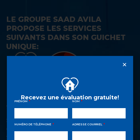
LE GROUPE SAAD AVILA
PROPOSE LES SERVICES
SUIVANTS DANS SON GUICHET
UNIQUE:
Évaluations et consultations d’achat
Recevez une évaluation gratuite!
PRÉNOM
NOM
gratuites
Séances d’informations sur les rudiments
NUMÉRO DE TÉLÉPHONE
ADRESSE COURRIEL
de l’investissement immobilier et du
financement