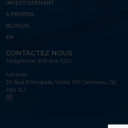
INVESTISSEMENT
À PROPOS
BLOGUE
EN
CONTACTEZ NOUS
Téléphone: 819-414-1221
Adresse:
22 Rue Principale, Unité 100 Gatineau, QC
J9H 3L1