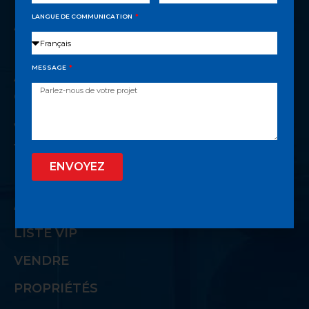
LANGUE DE COMMUNICATION
Accompagnement à chaque étape de
l’investissement
MESSAGE
Accès privilégié à un réseau privé
d’acheteurs
Vidéos informatives sur les nombreuses
facettes de l’immobilier
ENVOYEZ
LIENS UTILES
ACCUEIL
LISTE VIP
VENDRE
PROPRIÉTÉS